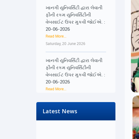
ફીની રકમ યુનિવર્સિટીની
વેબસાઈટ ઉપર મુકવી જોઈએ. :
20-06-2026
Read More...
Saturday, 20 June 2026
ખાનગી યુનિવર્સિટી દ્વારા લેવાતી
ફીની રકમ યુનિવર્સિટીની
વેબસાઈટ ઉપર મુકવી જોઈએ. :
20-06-2026
Read More...
Saturday, 20 June 2026
૨૨-૨૩ જૂને રાજ્યભરના
જિલ્લાઓમાં પ્રેસ કોન્ફરન્સ
Latest News
દ્વારા વિદ્યાર્થીઓના અવાજને
વાચા અપાશે : 19-06-2026
Read More...
Friday, 19 June 2026