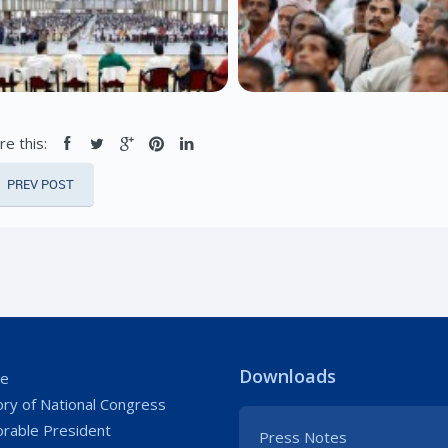
re this:
PREV POST
Downloads
e
ory of National Congress
rable President
Press Notes