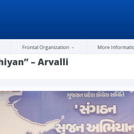
Frontal Organization
More Informati
Gujarat Congress At Center
iyan” – Arvalli