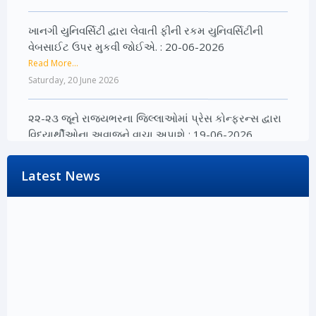
ખાનગી યુનિવર્સિટી દ્વારા લેવાતી ફીની રકમ યુનિવર્સિટીની
વેબસાઈટ ઉપર મુકવી જોઈએ. : 20-06-2026
Read More...
Saturday, 20 June 2026
૨૨-૨૩ જૂને રાજ્યભરના જિલ્લાઓમાં પ્રેસ કોન્ફરન્સ દ્વારા
વિદ્યાર્થીઓના અવાજને વાચા અપાશે : 19-06-2026
Read More...
Friday, 19 June 2026
Latest News
૨૨-૨૩ જૂને રાજ્યભરના જિલ્લાઓમાં પ્રેસ કોન્ફરન્સ દ્વારા
વિદ્યાર્થીઓના અવાજને વાચા અપાશે : 19-06-2026
Read More...
Friday, 19 June 2026
મોદી સરકારની PM ઇન્ટર્નશિપ યોજના રૂ.15,000 કરોડનું
મોટું કૌભાંડ : 18-06-2026