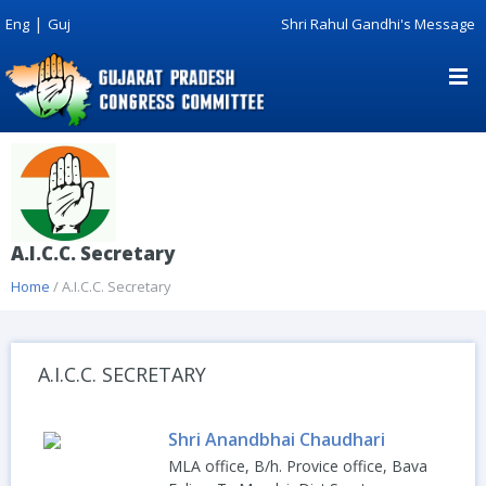
|
Eng
Guj
Shri Rahul Gandhi's Message
A.I.C.C. Secretary
Home
/ A.I.C.C. Secretary
A.I.C.C. SECRETARY
Shri Anandbhai Chaudhari
MLA office, B/h. Provice office, Bava