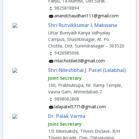
Faliyu, Ta.Mandvi, Dist.Surat.
9825818894
anandchaudhari111@gmail.com
Shri Rutvikkumar L Makwana
Uttar Buniyadi Kanya Vidhyalay
Campus, Shashtrinagar, At. Po.
Chotila, Dist. Surendranagar – 363520
9426985096
mlachotila63@gmail.com
Shri Nileshbhai J. Patel (Lalabhai)
Joint Secretary
100, Prabhukrupa, Nr. Ramji Temple,
Vasna Gam, Ahmedabad-7.
9898062808
lalapatel5771@gmail.com
Dr. Palak Varma
Joint Secretary
1/E Meenakshi, Triveni Enclave, B/H
Triveni Arcade, Opp. Chitrangana