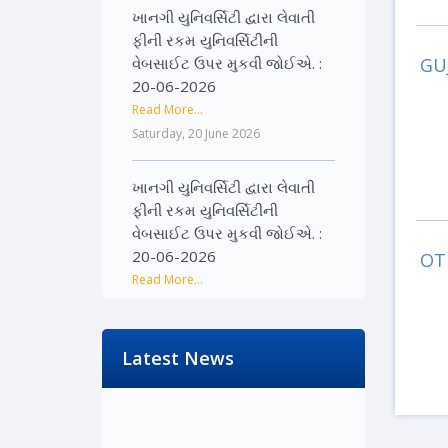
ખાનગી યુનિવર્સિટી દ્વારા લેવાતી
ફીની રકમ યુનિવર્સિટીની
વેબસાઈટ ઉપર મુકવી જોઈએ. :
GU
20-06-2026
Read More...
Saturday, 20 June 2026
ખાનગી યુનિવર્સિટી દ્વારા લેવાતી
ફીની રકમ યુનિવર્સિટીની
વેબસાઈટ ઉપર મુકવી જોઈએ. :
20-06-2026
OT
Read More...
Saturday, 20 June 2026
૨૨-૨૩ જૂને રાજ્યભરના
Latest News
જિલ્લાઓમાં પ્રેસ કોન્ફરન્સ
દ્વારા વિદ્યાર્થીઓના અવાજને
વાચા અપાશે : 19-06-2026
Read More...