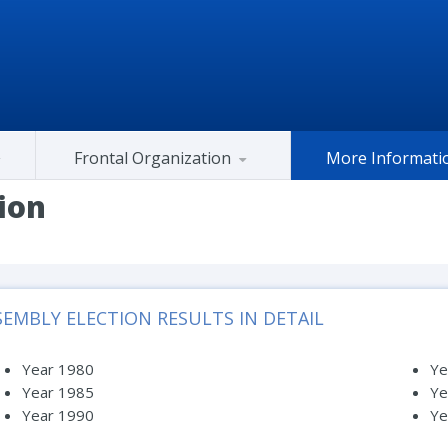
Frontal Organization
More Informati
Gujarat Congress At Center
ion
SEMBLY ELECTION RESULTS IN DETAIL
Year 1980
Ye
Year 1985
Ye
Year 1990
Ye