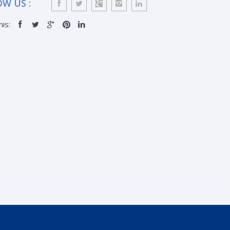
W US :
his: