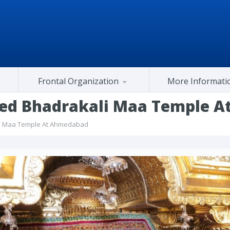
Frontal Organization
More Informati
Gujarat Congress At Center
ited Bhadrakali Maa Temple 
ali Maa Temple At Ahmedabad