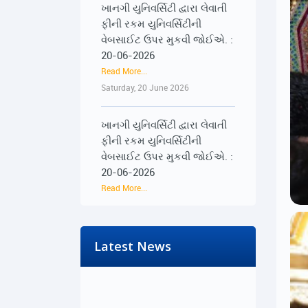
વેબસાઈટ ઉપર મુકવી જોઈએ. :
20-06-2026
Read More...
Saturday, 20 June 2026
ખાનગી યુનિવર્સિટી દ્વારા લેવાતી
ફીની રકમ યુનિવર્સિટીની
વેબસાઈટ ઉપર મુકવી જોઈએ. :
20-06-2026
Read More...
Saturday, 20 June 2026
૨૨-૨૩ જૂને રાજ્યભરના
જિલ્લાઓમાં પ્રેસ કોન્ફરન્સ
Latest News
દ્વારા વિદ્યાર્થીઓના અવાજને
વાચા અપાશે : 19-06-2026
Read More...
Friday, 19 June 2026