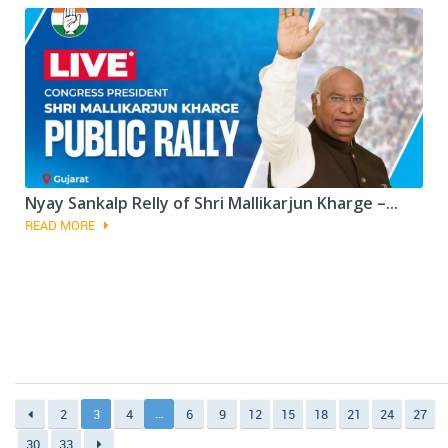
Nyay Sankalp Relly of Shri Mallikarjun Kharge –...
READ MORE
…
2
3
4
6
9
12
15
18
21
24
27
30
33