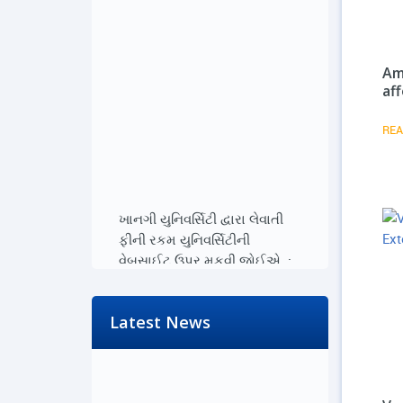
Am
aff
REA
ખાનગી યુનિવર્સિટી દ્વારા લેવાતી
ફીની રકમ યુનિવર્સિટીની
વેબસાઈટ ઉપર મુકવી જોઈએ. :
20-06-2026
Read More...
Saturday, 20 June 2026
Latest News
ખાનગી યુનિવર્સિટી દ્વારા લેવાતી
ફીની રકમ યુનિવર્સિટીની
વેબસાઈટ ઉપર મુકવી જોઈએ. :