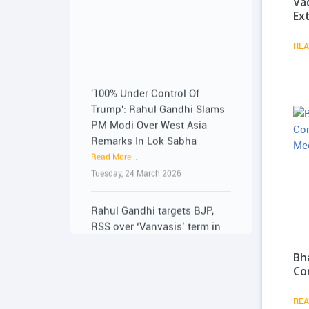
Va
20-06-2026
Ex
Read More...
Saturday, 20 June 2026
REA
'100% Under Control Of
૨૨-૨૩ જૂને રાજ્યભરના
Trump': Rahul Gandhi Slams
જિલ્લાઓમાં પ્રેસ કોન્ફરન્સ
PM Modi Over West Asia
દ્વારા વિદ્યાર્થીઓના અવાજને
Remarks In Lok Sabha
વાચા અપાશે : 19-06-2026
Read More...
Read More...
Tuesday, 24 March 2026
Friday, 19 June 2026
Rahul Gandhi targets BJP,
૨૨-૨૩ જૂને રાજ્યભરના
RSS over ‘Vanvasis’ term in
જિલ્લાઓમાં પ્રેસ કોન્ફરન્સ
Vadodara
દ્વારા વિદ્યાર્થીઓના અવાજને
Read More...
વાચા અપાશે : 19-06-2026
Tuesday, 24 March 2026
Bh
Read More...
Co
Friday, 19 June 2026
US deal, parliament, tribal
REA
rights: Rahul Gandhi’s sharp