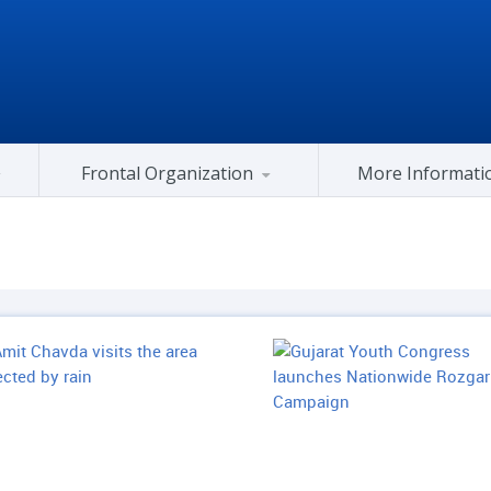
Frontal Organization
More Informati
Gujarat Congress At Center