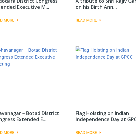
dodara District Congress
A tribute to Shri Rajiv Ga
tended Executive M...
on his Birth Ann...
D MORE
READ MORE
avanagar – Botad District
Flag Hoisting on Indian
ngress Extended E...
Independence Day at GP
D MORE
READ MORE