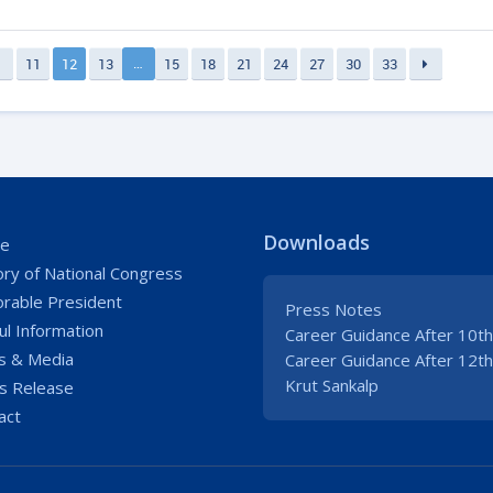
…
11
12
13
15
18
21
24
27
30
33
Downloads
e
ory of National Congress
rable President
Press Notes
ul Information
Career Guidance After 10th
 & Media
Career Guidance After 12th
Krut Sankalp
s Release
act