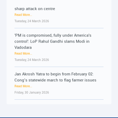
sharp attack on centre
Read More...
મોદી સરકારની PM ઇન્ટર્નશિપ યોજના રૂ.15,000
Tuesday, 24 March 2026
કરોડનું મોટું કૌભાંડ : 18-06-2026
Read More...
'PM is compromised, fully under America's
Thursday, 18 June 2026
control': LoP Rahul Gandhi slams Modi in
Vadodara
મોદી સરકારની PM ઇન્ટર્નશિપ યોજના રૂ.15,000
Read More...
કરોડનું મોટું કૌભાંડ : 18-06-2026
Tuesday, 24 March 2026
Read More...
Thursday, 18 June 2026
Jan Akrosh Yatra to begin from February 02:
Cong’s statewide march to flag farmer issues
ખેડૂત અધિકાર સત્યાગ્રહ બાદ ખેડૂતોના મુદ્દે લાંબી
Read More...
લડતની જાહેરાત : 17-06-2026
Friday, 30 January 2026
Read More...
Wednesday, 17 June 2026
जूनागढ़ में गरजे राहुल गांधी: बीजेपी-आरएसएस को बताया ‘कौरव’,
Read More...
ખેડૂત અધિકાર સત્યાગ્રહ બાદ ખેડૂતોના મુદ્દે લાંબી
Saturday, 13 September 2025
લડતની જાહેરાત : 17-06-2026