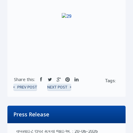
Share this:
Tags:
PREV POST
NEXT POST
Press Release
ખાનગી યુનિવર્સિટી દ્વારા લેવાતી ફીની રકમ યુનિવર્સિટીની
વેબસાઈટ ઉપર મુકવી જોઈએ. : 20-06-2026
Read More...