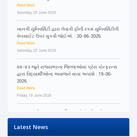
Saturday, 20 June 2026
ખાનગી યુનિવર્સિટી દ્વારા લેવાતી ફીની રકમ યુનિવર્સિટીની
વેબસાઈટ ઉપર મુકવી જોઈએ. : 20-06-2026
Read More...
Saturday, 20 June 2026
'100% Under Control Of Trump': Rahul Gandhi
Slams PM Modi Over West Asia Remarks In Lok
૨૨-૨૩ જૂને રાજ્યભરના જિલ્લાઓમાં પ્રેસ કોન્ફરન્સ
Sabha
દ્વારા વિદ્યાર્થીઓના અવાજને વાચા અપાશે : 19-06-
Read More...
2026
Tuesday, 24 March 2026
Read More...
Friday, 19 June 2026
Rahul Gandhi targets BJP, RSS over ‘Vanvasis’
term in Vadodara
૨૨-૨૩ જૂને રાજ્યભરના જિલ્લાઓમાં પ્રેસ કોન્ફરન્સ
Read More...
દ્વારા વિદ્યાર્થીઓના અવાજને વાચા અપાશે : 19-06-
Tuesday, 24 March 2026
2026
Latest News
Read More...
US deal, parliament, tribal rights: Rahul Gandhi’s
Friday, 19 June 2026