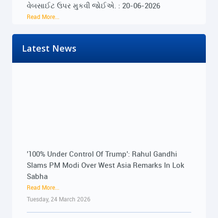
Read More...
Saturday, 20 June 2026
Latest News
ખાનગી યુનિવર્સિટી દ્વારા લેવાતી ફીની રકમ યુનિવર્સિટીની
વેબસાઈટ ઉપર મુકવી જોઈએ. : 20-06-2026
Read More...
Saturday, 20 June 2026
૨૨-૨૩ જૂને રાજ્યભરના જિલ્લાઓમાં પ્રેસ કોન્ફરન્સ
દ્વારા વિદ્યાર્થીઓના અવાજને વાચા અપાશે : 19-06-
2026
Read More...
'100% Under Control Of Trump': Rahul Gandhi
Friday, 19 June 2026
Slams PM Modi Over West Asia Remarks In Lok
Sabha
Read More...
૨૨-૨૩ જૂને રાજ્યભરના જિલ્લાઓમાં પ્રેસ કોન્ફરન્સ
Tuesday, 24 March 2026
દ્વારા વિદ્યાર્થીઓના અવાજને વાચા અપાશે : 19-06-
2026
Read More...
Rahul Gandhi targets BJP, RSS over ‘Vanvasis’