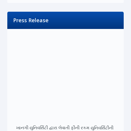
Press Release
ખાનગી યુનિવર્સિટી દ્વારા લેવાતી ફીની રકમ યુનિવર્સિટીની
વેબસાઈટ ઉપર મુકવી જોઈએ. : 20-06-2026