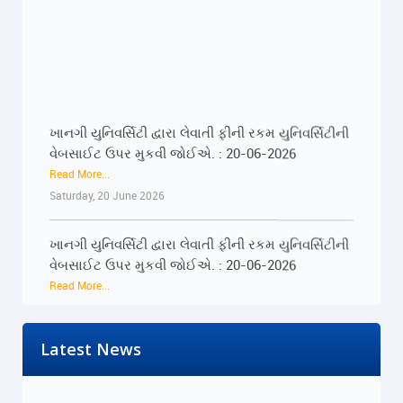
ખાનગી યુનિવર્સિટી દ્વારા લેવાતી ફીની રકમ યુનિવર્સિટીની
વેબસાઈટ ઉપર મુકવી જોઈએ. : 20-06-2026
Read More...
Saturday, 20 June 2026
ખાનગી યુનિવર્સિટી દ્વારા લેવાતી ફીની રકમ યુનિવર્સિટીની
વેબસાઈટ ઉપર મુકવી જોઈએ. : 20-06-2026
Read More...
Saturday, 20 June 2026
૨૨-૨૩ જૂને રાજ્યભરના જિલ્લાઓમાં પ્રેસ કોન્ફરન્સ
Latest News
દ્વારા વિદ્યાર્થીઓના અવાજને વાચા અપાશે : 19-06-
'100% Under Control Of Trump': Rahul Gandhi
2026
Slams PM Modi Over West Asia Remarks In Lok
Read More...