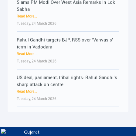
Sabha
Friday, 19 June 2026
Read More...
Tuesday, 24 March 2026
૨૨-૨૩ જૂને રાજ્યભરના જિલ્લાઓમાં પ્રેસ કોન્ફરન્સ
દ્વારા વિદ્યાર્થીઓના અવાજને વાચા અપાશે : 19-06-
Rahul Gandhi targets BJP, RSS over ‘Vanvasis’
2026
term in Vadodara
Read More...
Read More...
Friday, 19 June 2026
Tuesday, 24 March 2026
મોદી સરકારની PM ઇન્ટર્નશિપ યોજના રૂ.15,000
US deal, parliament, tribal rights: Rahul Gandhi’s
કરોડનું મોટું કૌભાંડ : 18-06-2026
sharp attack on centre
Read More...
Read More...
Thursday, 18 June 2026
Tuesday, 24 March 2026
મોદી સરકારની PM ઇન્ટર્નશિપ યોજના રૂ.15,000
'PM is compromised, fully under America's
કરોડનું મોટું કૌભાંડ : 18-06-2026
control': LoP Rahul Gandhi slams Modi in
Read More...
Vadodara
Thursday, 18 June 2026
Read More...
Tuesday, 24 March 2026