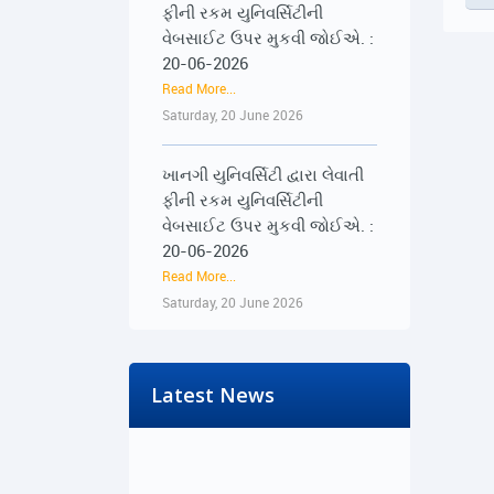
વેબસાઈટ ઉપર મુકવી જોઈએ. :
20-06-2026
Read More...
Saturday, 20 June 2026
ખાનગી યુનિવર્સિટી દ્વારા લેવાતી
ફીની રકમ યુનિવર્સિટીની
વેબસાઈટ ઉપર મુકવી જોઈએ. :
20-06-2026
Read More...
Saturday, 20 June 2026
૨૨-૨૩ જૂને રાજ્યભરના
જિલ્લાઓમાં પ્રેસ કોન્ફરન્સ
દ્વારા વિદ્યાર્થીઓના અવાજને
Latest News
વાચા અપાશે : 19-06-2026
Read More...
Friday, 19 June 2026