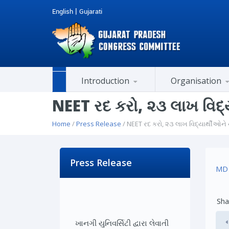
|
English
Gujarati
Introduction
Organisation
Past Honorable Chief Ministers
AICC Co-opted Member
Members of Legislative Assembly (M.L.A.)
Member of Parliament (MP)
Member Of Rajya Sabha
Cell / Department / Chairman
City / District Presidents
History of National Congress
NEET રદ કરો, ૨૩ લાખ વિદ્ય
Home
/
Press Release
/ NEET રદ કરો, ૨૩ લાખ વિદ્યાર્થીઓને ન
Press Release
MD 
Sha
ખાનગી યુનિવર્સિટી દ્વારા લેવાતી
ફીની રકમ યુનિવર્સિટીની