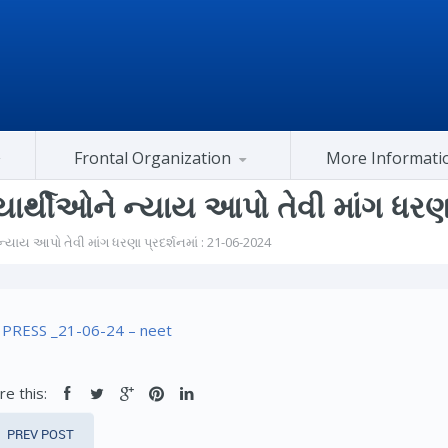
Frontal Organization
More Informati
Gujarat Congress At Center
ાર્થીઓને ન્યાય આપો તેવી માંગ ધરણા
્યાય આપો તેવી માંગ ધરણા પ્રદર્શનમાં : 21-06-2024
PRESS _21-06-24 – neet
re this:
PREV POST