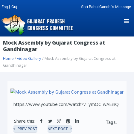
|
Eng
Guj
Shri Rahul Gandhi's Message
Mock Assembly by Gujarat Congress at
Gandhinagar
Home
/
video Gallery
/ Mock Assembly by Gujarat Congress at
Gandhinagar
https://www.youtube.com/watch?v=ymOC-wAEinQ
Share this:
Tags:
PREV POST
NEXT POST