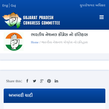
Eng
|
Guj
યુવારોજગાર અધિકાર
ભારતીય નેશનલ કોંગ્રેસ નો ઇતિહાસ
/ ભારતીય નેશનલ કોંગ્રેસ નો ઇતિહાસ
Home
Share this:
અખબારી યાદી