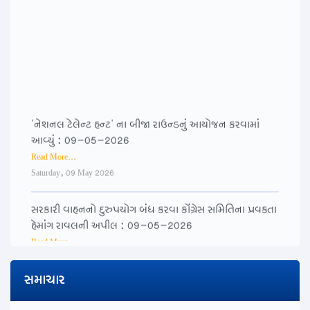
'નેશનલ ટેલેન્ટ હન્ટ' ના બીજા રાઉન્ડનું આયોજન કરવામાં
આવ્યું : 09-05-2026
Read More...
Saturday, 09 May 2026
સરકારી વાહનનો દુરુપયોગ બંધ કરવા કોંગ્રેસ સમિતિના પ્રવક્તા
હેમાંગ રાવલની અપીલ : 09-05-2026
Read More...
Saturday, 09 May 2026
સમાચાર
ગુજરાત પ્રદેશ કોંગ્રેસ પ્રમુખ શ્રી અમિતભાઈ ચાવડાની
અધ્યક્ષતામાં રાજકોટ ખાતે સૌરાષ્ટ્ર ઝોનની સમીક્ષા બેઠક : 08-