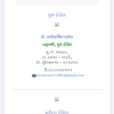
યુથ કોંગ્રેસ
ડૉ. પ્રવીણસિંહ વણોલ
પ્રમુખશ્રી, યુથ કોંગ્રેસ
મુ.પો. ગવાણા,
તા. દસાડા – પાટડી,
જી. સુરેન્દ્રનગર – ૩૮૨૭૫૦
૮૯૮૦૦૨૯૨૪૪
pravinvanol1990@gmail.com
મહિલા કોંગ્રેસ