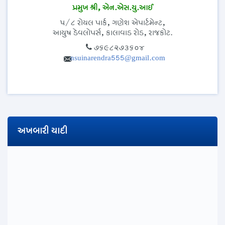
પ્રમુખ શ્રી, એન.એસ.યુ.આઈ
૫/૮ રોયલ પાર્ક, ગણેશ એપાર્ટમેન્ટ,
આયુષ ડેવલોપર્સ, કાલાવાડ રોડ, રાજકોટ.
૭૬૯૮૨૭૩૬૦૪
nsuinarendra555@gmail.com
અખબારી યાદી