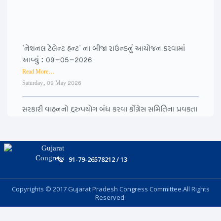
07-05-2026
Read More...
Thursday, 07 May 2026
'નેશનલ ટેલેન્ટ હન્ટ' ના બીજા રાઉન્ડનું આયોજન કરવામાં
કમર્શિયલ એલપીજી સિલિન્ડરના ભાવમાં ભારે વધારો,
આવ્યું : 09-05-2026
મોંઘવારીથી પીડિત જનતા : 01-05-2026
Read More...
Read More...
Saturday, 09 May 2026
Friday, 01 May 2026
સરકારી વાહનનો દુરુપયોગ બંધ કરવા કોંગ્રેસ સમિતિના પ્રવક્તા
રાજ્ય ચૂંટણી આયોગની અવ્યવસ્થા, અપૂરતી માહિતીના લીધે
હેમાંગ રાવલની અપીલ : 09-05-2026
અનેક મતદારો રઝળી પડ્યા. : 26-04-2026
Read More...
Read More...
Saturday, 09 May 2026
Sunday, 26 April 2026
91-79-26578212 / 13
ગુજરાત પ્રદેશ કોંગ્રેસ પ્રમુખ શ્રી અમિતભાઈ ચાવડાની
સામાન્ય ચૂંટણીમાં મતદાન કરનાર ભાઈ-બહેનોને આભાર
અધ્યક્ષતામાં રાજકોટ ખાતે સૌરાષ્ટ્ર ઝોનની સમીક્ષા બેઠક : 08-
માનતા શ્રી અમિતભાઈ ચાવડા : 26-04-2026
05-2026
Copyrights © 2017 Gujarat Pradesh Congress Committee.All Rights
Read More...
Reserved.
Read More...
Sunday, 26 April 2026
Friday, 08 May 2026