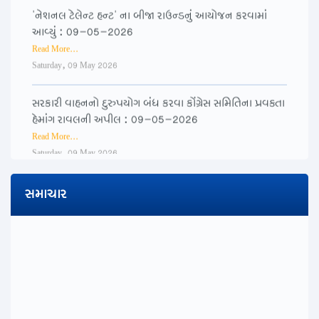
'નેશનલ ટેલેન્ટ હન્ટ' ના બીજા રાઉન્ડનું આયોજન કરવામાં
આવ્યું : 09-05-2026
Read More...
Saturday, 09 May 2026
સરકારી વાહનનો દુરુપયોગ બંધ કરવા કોંગ્રેસ સમિતિના પ્રવક્તા
હેમાંગ રાવલની અપીલ : 09-05-2026
Read More...
Saturday, 09 May 2026
ગુજરાત પ્રદેશ કોંગ્રેસ પ્રમુખ શ્રી અમિતભાઈ ચાવડાની
સમાચાર
અધ્યક્ષતામાં રાજકોટ ખાતે સૌરાષ્ટ્ર ઝોનની સમીક્ષા બેઠક : 08-
05-2026
Read More...
Friday, 08 May 2026
ગુજરાત પ્રદેશ કોંગ્રેસ સમિતિના કાર્યકારી પ્રમુખ ડો
ઇન્દ્રવિજયસિંહ ગોહિલના નેતૃત્વમાં એલ.ડી આર્ટ્સ કોલેજ :