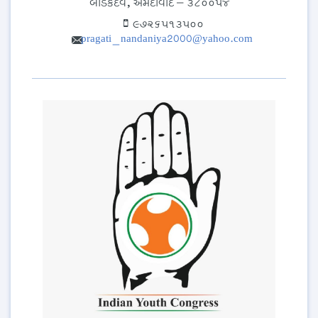
બોડકદેવ, અમદાવાદ – ૩૮૦૦૫૪
૯૭૨૬૫૧૩૫૦૦
pragati_nandaniya2000@yahoo.com