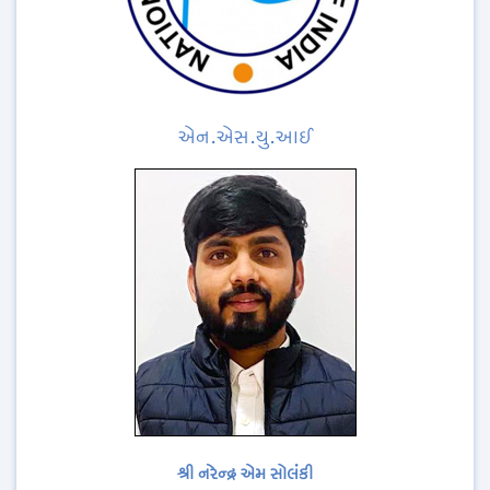
એન.એસ.યુ.આઈ
શ્રી નરેન્દ્ર એમ સોલંકી