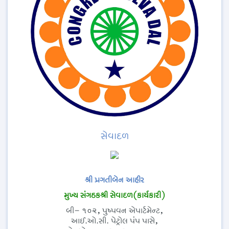
સેવાદળ
શ્રી પ્રગતીબેન આહીર
મુખ્ય સંગઠકશ્રી સેવાદળ(કાર્યકારી)
બી- ૧૦૨, પુષ્પવન એપાર્ટમેન્ટ,
આઈ.ઓ.સી. પેટ્રોલ પંપ પાસે,