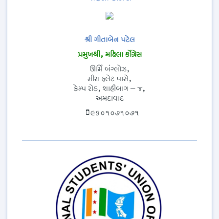
શ્રી ગીતાબેન પટેલ
પ્રમુખશ્રી, મહિલા કોંગ્રેસ
ઊર્મિ બંગ્લોઝ,
મીરા ફ્લેટ પાસે,
કેમ્પ રોડ, શાહીબાગ – ૪,
અમદાવાદ
૯૬૦૧૦૭૧૦૭૧