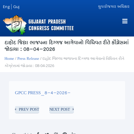
Eng
|
Guj
યુવારોજગાર અધિકાર
દાહોદ જિલ્લા ભાજપના દિગ્ગજ આગેવાનો વિધિવત રીતે કોંગ્રેસમાં
જોડાયા : 08-04-2026
/
/ દાહોદ જિલ્લા ભાજપના દિગ્ગજ આગેવાનો વિધિવત રીતે
Home
Press Release
કોંગ્રેસમાં જોડાયા : 08-04-2026
GPCC PRESS_8-4-2026-
PREV POST
NEXT POST