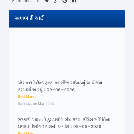
Share this:
અખબારી યાદી
'નેશનલ ટેલેન્ટ હન્ટ' ના બીજા રાઉન્ડનું આયોજન
કરવામાં આવ્યું : 09-05-2026
Read More...
Saturday, 09 May 2026
સરકારી વાહનનો દુરુપયોગ બંધ કરવા કોંગ્રેસ સમિતિના
પ્રવક્તા હેમાંગ રાવલની અપીલ : 09-05-2026
Read More...