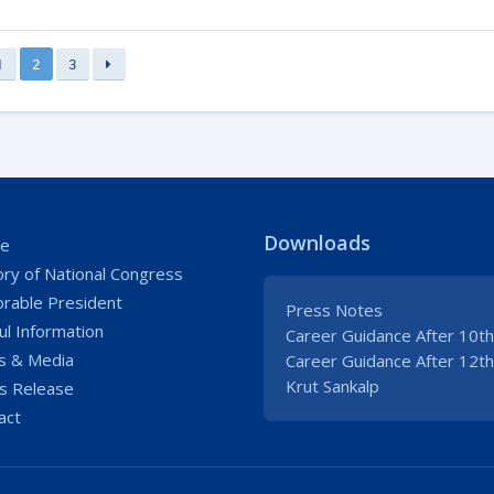
1
2
3
Downloads
e
ory of National Congress
rable President
Press Notes
ul Information
Career Guidance After 10th
 & Media
Career Guidance After 12th
Krut Sankalp
s Release
act