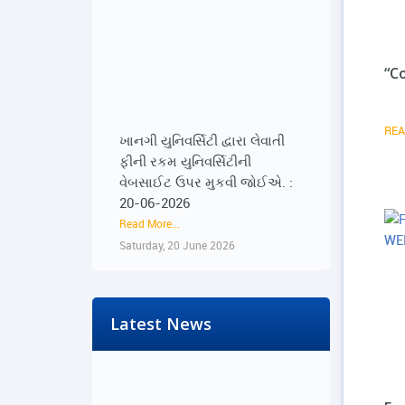
“C
ખાનગી યુનિવર્સિટી દ્વારા લેવાતી
REA
ફીની રકમ યુનિવર્સિટીની
વેબસાઈટ ઉપર મુકવી જોઈએ. :
20-06-2026
Read More...
Saturday, 20 June 2026
ખાનગી યુનિવર્સિટી દ્વારા લેવાતી
ફીની રકમ યુનિવર્સિટીની
વેબસાઈટ ઉપર મુકવી જોઈએ. :
Latest News
20-06-2026
Read More...
Saturday, 20 June 2026
'100% Under Control Of