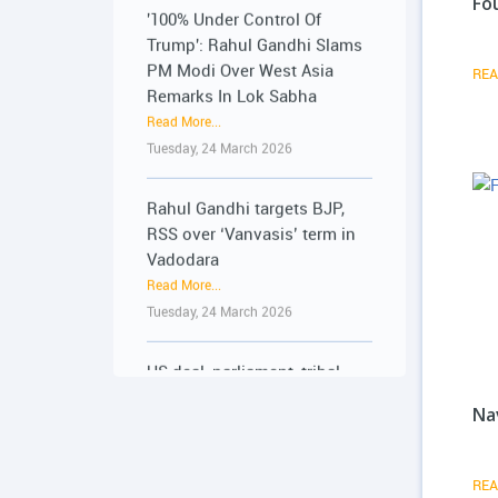
Fo
Trump': Rahul Gandhi Slams
૨૨-૨૩ જૂને રાજ્યભરના
PM Modi Over West Asia
જિલ્લાઓમાં પ્રેસ કોન્ફરન્સ
Remarks In Lok Sabha
REA
દ્વારા વિદ્યાર્થીઓના અવાજને
Read More...
વાચા અપાશે : 19-06-2026
Tuesday, 24 March 2026
Read More...
Friday, 19 June 2026
Rahul Gandhi targets BJP,
RSS over ‘Vanvasis’ term in
૨૨-૨૩ જૂને રાજ્યભરના
Vadodara
જિલ્લાઓમાં પ્રેસ કોન્ફરન્સ
Read More...
દ્વારા વિદ્યાર્થીઓના અવાજને
Tuesday, 24 March 2026
વાચા અપાશે : 19-06-2026
Read More...
US deal, parliament, tribal
Friday, 19 June 2026
rights: Rahul Gandhi’s sharp
attack on centre
મોદી સરકારની PM ઇન્ટર્નશિપ
Na
Read More...
યોજના રૂ.15,000 કરોડનું મોટું
Tuesday, 24 March 2026
કૌભાંડ : 18-06-2026
Read More...
REA