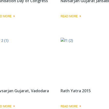
undation Day of Congress
Navsarjan Gujarat Jansab
D MORE
READ MORE
vsarjan Gujarat, Vadodara
Rath Yatra 2015
D MORE
READ MORE