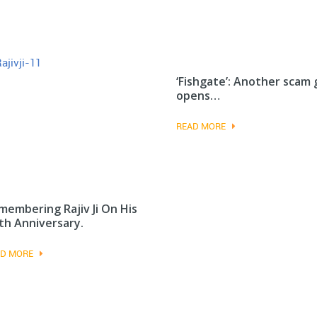
‘Fishgate’: Another scam
opens…
READ MORE
membering Rajiv Ji On His
th Anniversary.
D MORE