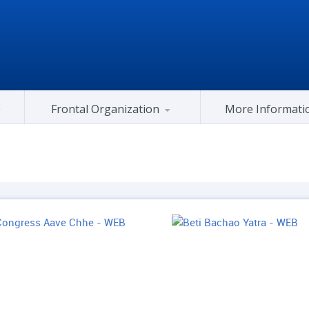
Frontal Organization
More Informati
Gujarat Congress At Center