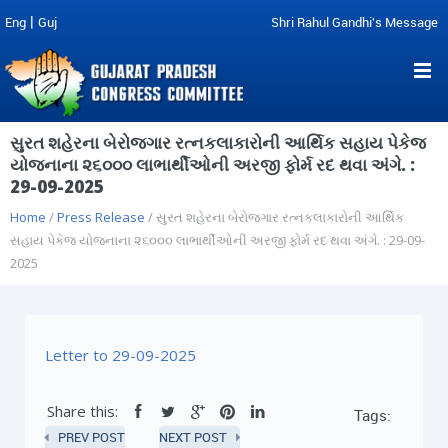
|
Eng
Guj
Shri Rahul Gandhi's Message
સુરત શહેરના બેરોજગાર રત્નકલાકારોની આર્થિક સહાય પેકેજ
યોજનાના ૨૬૦૦૦ લાભાર્થીઓની અરજી ફોર્મ રદ થવા અંગે. :
29-09-2025
Home
/
Press Release
/ સુરત શહેરના બેરોજગાર રત્નકલાકારોની આર્થિક
સહાય પેકેજ યોજનાના ૨૬૦૦૦ લાભાર્થીઓની અરજી ફોર્મ રદ થવા અંગે. : 29-09-
2025
Letter to 29-09-2025
Share this:
Tags:
PREV POST
NEXT POST