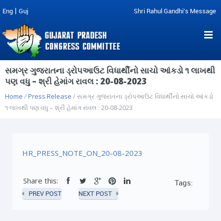
|
Eng
Guj
Shri Rahul Gandhi's Message
સમગ્ર ગુજરાતના ડ્રોપઆઉટ વિધાર્થીનો સાચો આંકડો ૧ લાખથી
પણ વધુ – શ્રી હેમાંગ રાવલ : 20-08-2023
Home
/
Press Release
/ સમગ્ર ગુજરાતના ડ્રોપઆઉટ વિધાર્થીનો સાચો આંકડો
૧ લાખથી પણ વધુ – શ્રી હેમાંગ રાવલ : 20-08-2023
HR_PRESS_NOTE_ON_20-08-2023
Share this:
Tags:
PREV POST
NEXT POST