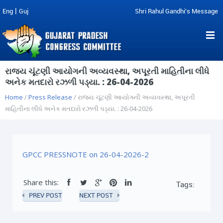
|
Eng
Guj
Shri Rahul Gandhi's Message
રાજ્ય ચૂંટણી આયોગની અવ્યવસ્થા, અપૂરતી માહિતીના લીધે
અનેક મતદારો રઝળી પડ્યા. : 26-04-2026
Home
/
Press Release
/ રાજ્ય ચૂંટણી આયોગની અવ્યવસ્થા, અપૂરતી
માહિતીના લીધે અનેક મતદારો રઝળી પડ્યા. : 26-04-2026
GPCC PRESSNOTE on 26-04-2026-2
Share this:
Tags:
PREV POST
NEXT POST