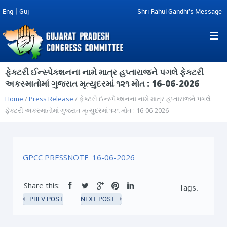
|
Eng
Guj
Shri Rahul Gandhi's Message
ફેક્ટરી ઈન્સ્પેક્શનના નામે માત્ર હપ્તારાજને પગલે ફેક્ટરી
અકસ્માતોમાં ગુજરાત મૃત્યુદરમાં ૧૨૧ મોત : 16-06-2026
Home
/
Press Release
/ ફેક્ટરી ઈન્સ્પેક્શનના નામે માત્ર હપ્તારાજને પગલે
ફેક્ટરી અકસ્માતોમાં ગુજરાત મૃત્યુદરમાં ૧૨૧ મોત : 16-06-2026
GPCC PRESSNOTE_16-06-2026
Share this:
Tags:
PREV POST
NEXT POST