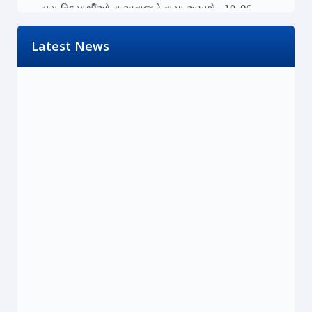
દ્વારા વિદ્યાર્થીઓના અવાજને વાચા અપાશે : 19-06-
2026
Read More...
Latest News
Friday, 19 June 2026
૨૨-૨૩ જૂને રાજ્યભરના જિલ્લાઓમાં પ્રેસ કોન્ફરન્સ
દ્વારા વિદ્યાર્થીઓના અવાજને વાચા અપાશે : 19-06-
2026
Read More...
Friday, 19 June 2026
મોદી સરકારની PM ઇન્ટર્નશિપ યોજના રૂ.15,000
કરોડનું મોટું કૌભાંડ : 18-06-2026
Read More...
Thursday, 18 June 2026
મોદી સરકારની PM ઇન્ટર્નશિપ યોજના રૂ.15,000
કરોડનું મોટું કૌભાંડ : 18-06-2026
Read More...