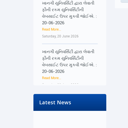
ફીની રકમ યુનિવર્સિટીની
વેબસાઈટ ઉપર મુકવી જોઈએ. :
20-06-2026
Read More...
Saturday, 20 June 2026
ખાનગી યુનિવર્સિટી દ્વારા લેવાતી
ફીની રકમ યુનિવર્સિટીની
વેબસાઈટ ઉપર મુકવી જોઈએ. :
20-06-2026
Read More...
Saturday, 20 June 2026
૨૨-૨૩ જૂને રાજ્યભરના
Latest News
જિલ્લાઓમાં પ્રેસ કોન્ફરન્સ
દ્વારા વિદ્યાર્થીઓના અવાજને
વાચા અપાશે : 19-06-2026
Read More...