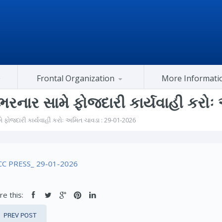
Frontal Organization
More Informati
Gujarat Congress At Center
 ૭ ભરનાર સામે ફોજદારી કાર્યવાહી કર
ામે ફોજદારી કાર્યવાહી કરોઃ અમિત ચાવડા : 29-01-2026
C PRESS_ 29-01-2026
re this:
PREV POST