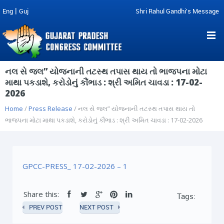
|
Eng
Guj
Shri Rahul Gandhi's Message
નલ સે જલ” યોજનાની તટસ્થ તપાસ થાય તો ભાજપના મોટા
માથા પકડાશે, કરોડોનું કૌંભાડ : શ્રી અમિત ચાવડા : 17-02-
2026
Home
/
Press Release
/ નલ સે જલ” યોજનાની તટસ્થ તપાસ થાય તો
ભાજપના મોટા માથા પકડાશે, કરોડોનું કૌંભાડ : શ્રી અમિત ચાવડા : 17-02-2026
GPCC-PRESS_ 17-02-2026 – 1
Share this:
Tags:
PREV POST
NEXT POST