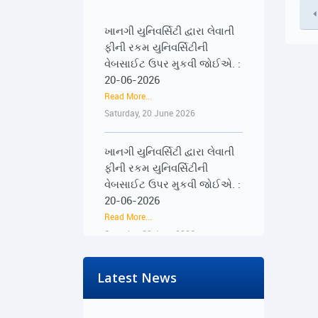
ખાનગી યુનિવર્સિટી દ્વારા લેવાતી
ફીની રકમ યુનિવર્સિટીની
વેબસાઈટ ઉપર મુકવી જોઈએ. :
20-06-2026
Read More...
Saturday, 20 June 2026
ખાનગી યુનિવર્સિટી દ્વારા લેવાતી
ફીની રકમ યુનિવર્સિટીની
વેબસાઈટ ઉપર મુકવી જોઈએ. :
20-06-2026
Read More...
Saturday, 20 June 2026
૨૨-૨૩ જૂને રાજ્યભરના
Latest News
જિલ્લાઓમાં પ્રેસ કોન્ફરન્સ
દ્વારા વિદ્યાર્થીઓના અવાજને
વાચા અપાશે : 19-06-2026