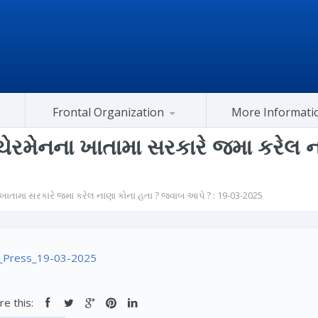
Frontal Organization
More Informati
Gujarat Congress At Center
રમેનના ખાતામા સરકારે જમા કરેલ 
તામા સરકારે જમા કરેલ નાણા કોના હતા ? જવાબ આપે ? : 19-03-2025
Press_19-03-2025
re this: