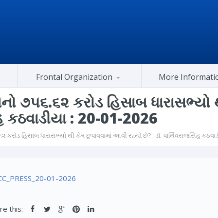
Frontal Organization
More Informati
Gujarat Congress At Center
શનનો ૭૫૬.૬૨ કરોડ હિસાબ ધારાસભ્યો 
સિંહ કઠવાડીયા : 20-01-2026
૨ કરોડ હિસાબ ધારાસભ્યો થી કેમ છુપાવવામાં આવી રહ્યો છે? : ડૉ. પાર્થિવરાજસિંહ કઠવા
C_PRESS_20-01-2026
re this: