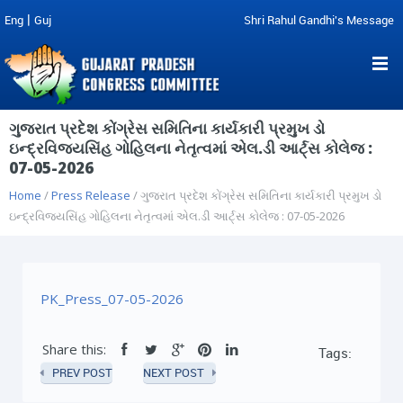
|
Eng
Guj
Shri Rahul Gandhi's Message
ગુજરાત પ્રદેશ કોંગ્રેસ સમિતિના કાર્યકારી પ્રમુખ ડો
ઇન્દ્રવિજયસિંહ ગોહિલના નેતૃત્વમાં એલ.ડી આર્ટ્સ કોલેજ :
07-05-2026
Home
/
Press Release
/ ગુજરાત પ્રદેશ કોંગ્રેસ સમિતિના કાર્યકારી પ્રમુખ ડો
ઇન્દ્રવિજયસિંહ ગોહિલના નેતૃત્વમાં એલ.ડી આર્ટ્સ કોલેજ : 07-05-2026
PK_Press_07-05-2026
Share this:
Tags:
PREV POST
NEXT POST