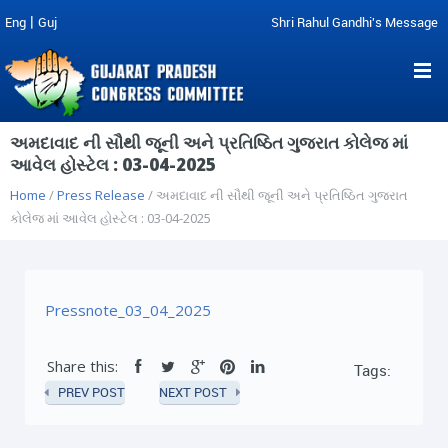
|
Eng
Guj
Shri Rahul Gandhi's Message
અમદાવાદ ની સૌથી જૂની અને પ્રતિષ્ઠિત ગુજરાત કોલેજ માં
આવેલ હોસ્ટેલ : 03-04-2025
Home
/
Press Release
/ અમદાવાદ ની સૌથી જૂની અને પ્રતિષ્ઠિત ગુજરાત
કોલેજ માં આવેલ હોસ્ટેલ : 03-04-2025
Pressnote_03_04_2025
Share this:
Tags:
PREV POST
NEXT POST