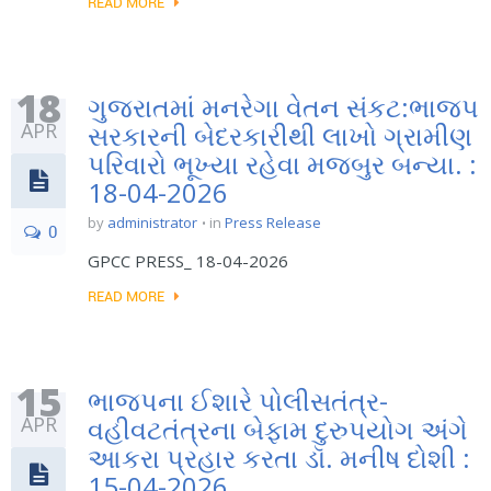
READ MORE
18
ગુજરાતમાં મનરેગા વેતન સંકટ:ભાજપ
APR
સરકારની બેદરકારીથી લાખો ગ્રામીણ
પરિવારો ભૂખ્યા રહેવા મજબુર બન્યા. :
18-04-2026
by
administrator
in
Press Release
0
GPCC PRESS_ 18-04-2026
READ MORE
15
ભાજપના ઈશારે પોલીસતંત્ર-
APR
વહીવટતંત્રના બેફામ દુરુપયોગ અંગે
આકરા પ્રહાર કરતા ડૉ. મનીષ દોશી :
15-04-2026