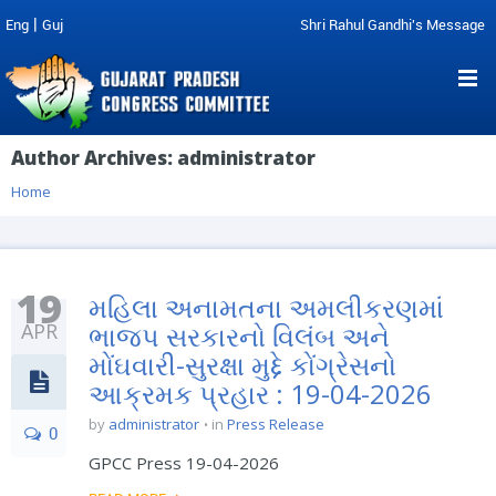
|
Eng
Guj
Shri Rahul Gandhi's Message
Author Archives:
administrator
Home
19
મહિલા અનામતના અમલીકરણમાં
APR
ભાજપ સરકારનો વિલંબ અને
મોંઘવારી-સુરક્ષા મુદ્દે કોંગ્રેસનો
આક્રમક પ્રહાર : 19-04-2026
by
administrator
in
Press Release
0
GPCC Press 19-04-2026