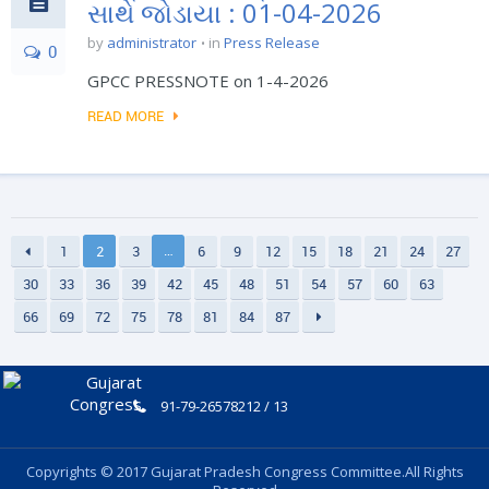
સાથે જોડાયા : 01-04-2026
by
administrator
in
Press Release
0
GPCC PRESSNOTE on 1-4-2026
READ MORE
…
1
2
3
6
9
12
15
18
21
24
27
30
33
36
39
42
45
48
51
54
57
60
63
66
69
72
75
78
81
84
87
91-79-26578212 / 13
Copyrights © 2017 Gujarat Pradesh Congress Committee.All Rights