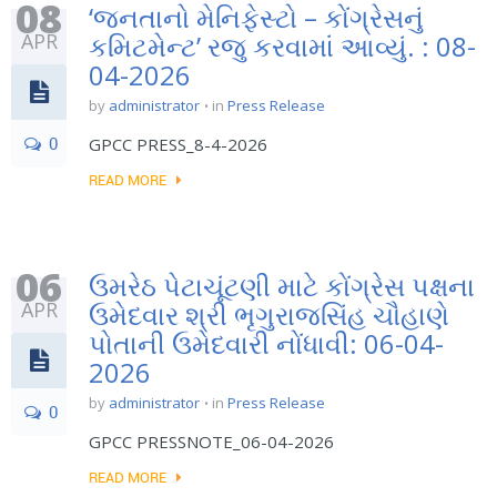
08
‘જનતાનો મેનિફેસ્ટો – કોંગ્રેસનું
APR
કમિટમેન્ટ’ રજુ કરવામાં આવ્યું. : 08-
04-2026
by
administrator
in
Press Release
0
GPCC PRESS_8-4-2026
READ MORE
06
ઉમરેઠ પેટાચૂંટણી માટે કોંગ્રેસ પક્ષના
APR
ઉમેદવાર શ્રી ભૃગુરાજસિંહ ચૌહાણે
પોતાની ઉમેદવારી નોંધાવી: 06-04-
2026
by
administrator
in
Press Release
0
GPCC PRESSNOTE_06-04-2026
READ MORE