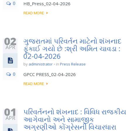
0
HB_Press_02-04-2026
READ MORE
02
ગુજરાતમાં પરિવર્તન માટેનો શંખનાદ
APR
ફૂંકાઈ ગયો છે :શ્રી અમિત ચાવડા :
02-04-2026
by
administrator
in
Press Release
0
GPCC PRESS_02-04-2026
READ MORE
01
પરિવર્તનનો શંખનાદ : વિવિધ રાજકીય
APR
આગેવાનો અને સામાજીક
અગ્રણીઓ કોંગ્રેસની વિચારધારા