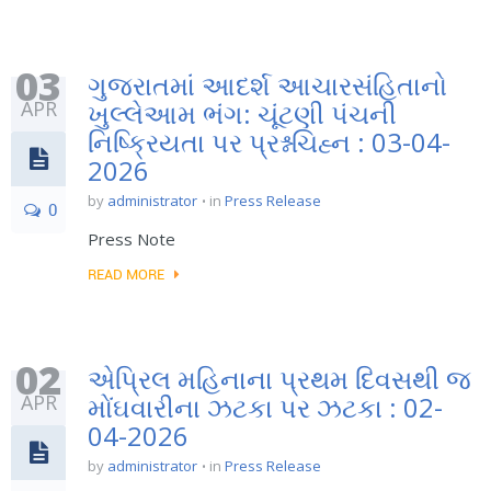
03
ગુજરાતમાં આદર્શ આચારસંહિતાનો
APR
ખુલ્લેઆમ ભંગ: ચૂંટણી પંચની
નિષ્ક્રિયતા પર પ્રશ્નચિહ્ન : 03-04-
2026
by
administrator
in
Press Release
0
Press Note
READ MORE
02
એપ્રિલ મહિનાના પ્રથમ દિવસથી જ
APR
મોંઘવારીના ઝટકા પર ઝટકા : 02-
04-2026
by
administrator
in
Press Release