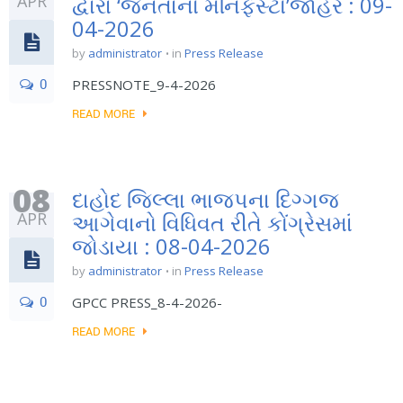
APR
દ્વારા ‘જનતાનો મેનિફેસ્ટો’જાહેર : 09-
04-2026
by
administrator
in
Press Release
0
PRESSNOTE_9-4-2026
READ MORE
08
દાહોદ જિલ્લા ભાજપના દિગ્ગજ
APR
આગેવાનો વિધિવત રીતે કોંગ્રેસમાં
જોડાયા : 08-04-2026
by
administrator
in
Press Release
0
GPCC PRESS_8-4-2026-
READ MORE