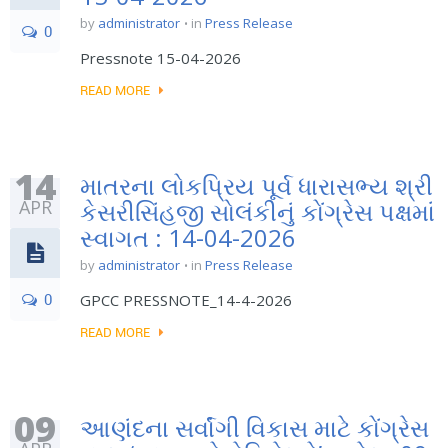
by
administrator
in
Press Release
0
Pressnote 15-04-2026
READ MORE
14
માતરના લોકપ્રિય પૂર્વ ધારાસભ્ય શ્રી
APR
કેસરીસિંહજી સોલંકીનું કોંગ્રેસ પક્ષમાં
સ્વાગત : 14-04-2026
by
administrator
in
Press Release
0
GPCC PRESSNOTE_14-4-2026
READ MORE
09
આણંદના સર્વાંગી વિકાસ માટે કોંગ્રેસ