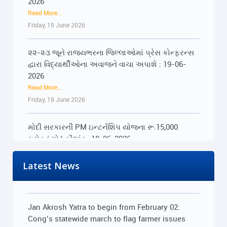
Read More...
Friday, 19 June 2026
Tuesday, 24 March 2026
૨૨-૨૩ જૂને રાજ્યભરના જિલ્લાઓમાં પ્રેસ કોન્ફરન્સ
US deal, parliament, tribal rights: Rahul Gandhi’s
દ્વારા વિદ્યાર્થીઓના અવાજને વાચા અપાશે : 19-06-
sharp attack on centre
2026
Read More...
Read More...
Tuesday, 24 March 2026
Friday, 19 June 2026
'PM is compromised, fully under America's
મોદી સરકારની PM ઇન્ટર્નશિપ યોજના રૂ.15,000
control': LoP Rahul Gandhi slams Modi in
કરોડનું મોટું કૌભાંડ : 18-06-2026
Vadodara
Read More...
Read More...
Thursday, 18 June 2026
Tuesday, 24 March 2026
Latest News
મોદી સરકારની PM ઇન્ટર્નશિપ યોજના રૂ.15,000
Jan Akrosh Yatra to begin from February 02:
કરોડનું મોટું કૌભાંડ : 18-06-2026
Cong’s statewide march to flag farmer issues
Read More...
Read More...
Thursday, 18 June 2026
Friday, 30 January 2026