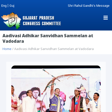
|
Eng
Guj
Shri Rahul Gandhi's Message
Aadivasi Adhikar Sanvidhan Sammelan at
Vadodara
Home
/ Aadivasi Adhikar Sanvidhan Sammelan at Vadodara