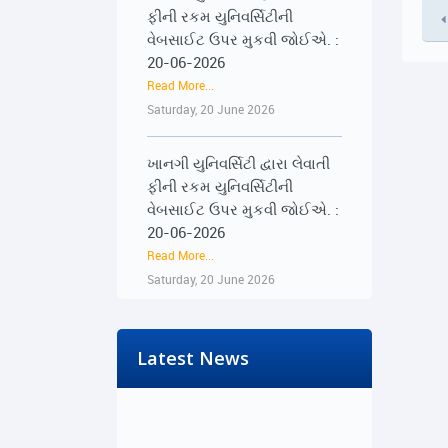
ફીની રકમ યુનિવર્સિટીની
વેબસાઈટ ઉપર મુકવી જોઈએ. :
20-06-2026
Read More...
Saturday, 20 June 2026
ખાનગી યુનિવર્સિટી દ્વારા લેવાતી
ફીની રકમ યુનિવર્સિટીની
વેબસાઈટ ઉપર મુકવી જોઈએ. :
20-06-2026
Read More...
Saturday, 20 June 2026
૨૨-૨૩ જૂને રાજ્યભરના
જિલ્લાઓમાં પ્રેસ કોન્ફરન્સ
Latest News
દ્વારા વિદ્યાર્થીઓના અવાજને
વાચા અપાશે : 19-06-2026
Read More...
Friday, 19 June 2026