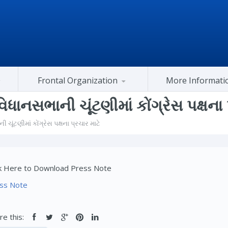
Frontal Organization
More Informati
Gujarat Congress At Center
િધાનસભાની ચૂંટણીમાં કોંગ્રેસ પક્ષના 
 ચૂંટણીમાં કોંગ્રેસ પક્ષના પ્રચાર માટે
ck Here to Download Press Note
ss Note
re this: