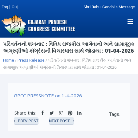
|
Eng
Guj
Shri Rahul Gandhi's Message
પરિવર્તનનો શંખનાદ : વિવિધ રાજકીય આગેવાનો અને સામાજીક
અગ્રણીઓ કોંગ્રેસની વિચારધારા સાથે જોડાયા : 01-04-2026
Home
/
Press Release
/ પરિવર્તનનો શંખનાદ : વિવિધ રાજકીય આગેવાનો અને
સામાજીક અગ્રણીઓ કોંગ્રેસની વિચારધારા સાથે જોડાયા : 01-04-2026
GPCC PRESSNOTE on 1-4-2026
Share this:
Tags:
PREV POST
NEXT POST