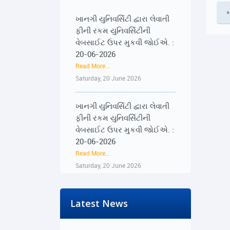
ખાનગી યુનિવર્સિટી દ્વારા લેવાતી
ફીની રકમ યુનિવર્સિટીની
વેબસાઈટ ઉપર મુકવી જોઈએ. :
20-06-2026
Read More...
Saturday, 20 June 2026
ખાનગી યુનિવર્સિટી દ્વારા લેવાતી
ફીની રકમ યુનિવર્સિટીની
વેબસાઈટ ઉપર મુકવી જોઈએ. :
20-06-2026
Read More...
Saturday, 20 June 2026
૨૨-૨૩ જૂને રાજ્યભરના
જિલ્લાઓમાં પ્રેસ કોન્ફરન્સ
Latest News
દ્વારા વિદ્યાર્થીઓના અવાજને
વાચા અપાશે : 19-06-2026