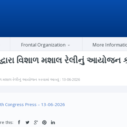
Frontal Organization
More Informati
Gujarat Congress At Center
સ દ્વારા વિશાળ મશાલ રેલીનું આયોજન ક
િશાળ મશાલ રેલીનું આયોજન કરવામાં આવ્યું : 13-06-2026
th Congress Press – 13-06-2026
re this: