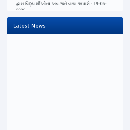
દ્વારા વિદ્યાર્થીઓના અવાજને વાચા અપાશે : 19-06-
2026
Read More...
Friday, 19 June 2026
Latest News
૨૨-૨૩ જૂને રાજ્યભરના જિલ્લાઓમાં પ્રેસ કોન્ફરન્સ
દ્વારા વિદ્યાર્થીઓના અવાજને વાચા અપાશે : 19-06-
2026
Read More...
Friday, 19 June 2026
મોદી સરકારની PM ઇન્ટર્નશિપ યોજના રૂ.15,000
કરોડનું મોટું કૌભાંડ : 18-06-2026
Read More...
Thursday, 18 June 2026
મોદી સરકારની PM ઇન્ટર્નશિપ યોજના રૂ.15,000
કરોડનું મોટું કૌભાંડ : 18-06-2026
Read More...