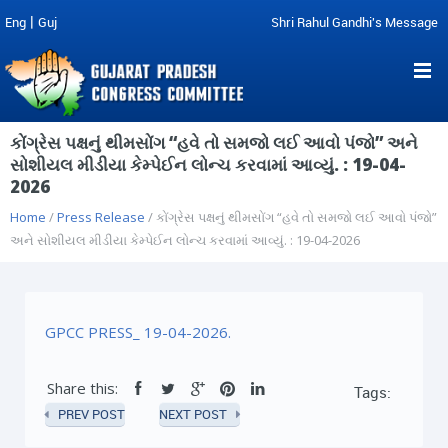
|
Eng
Guj
Shri Rahul Gandhi's Message
કોંગ્રેસ પક્ષનું થીમસોંગ “હવે તો સમજો લઈ આવો પંજો” અને
સોશીયલ મીડીયા કેમ્પેઈન લોન્ચ કરવામાં આવ્યું. : 19-04-
2026
Home
/
Press Release
/ કોંગ્રેસ પક્ષનું થીમસોંગ “હવે તો સમજો લઈ આવો પંજો”
અને સોશીયલ મીડીયા કેમ્પેઈન લોન્ચ કરવામાં આવ્યું. : 19-04-2026
GPCC PRESS_ 19-04-2026.
Share this:
Tags:
PREV POST
NEXT POST