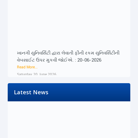
ખાનગી યુનિવર્સિટી દ્વારા લેવાતી ફીની રકમ યુનિવર્સિટીની
વેબસાઈટ ઉપર મુકવી જોઈએ. : 20-06-2026
Read More...
Saturday, 20 June 2026
ખાનગી યુનિવર્સિટી દ્વારા લેવાતી ફીની રકમ યુનિવર્સિટીની
Latest News
વેબસાઈટ ઉપર મુકવી જોઈએ. : 20-06-2026
Read More...
Saturday, 20 June 2026
૨૨-૨૩ જૂને રાજ્યભરના જિલ્લાઓમાં પ્રેસ કોન્ફરન્સ
દ્વારા વિદ્યાર્થીઓના અવાજને વાચા અપાશે : 19-06-