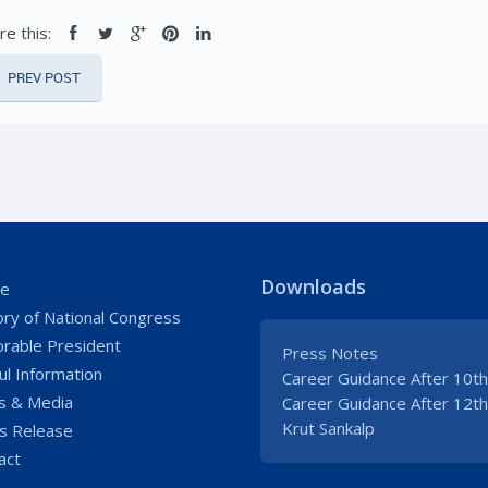
re this:
PREV POST
Downloads
e
ory of National Congress
rable President
Press Notes
ul Information
Career Guidance After 10th
 & Media
Career Guidance After 12th
Krut Sankalp
s Release
act