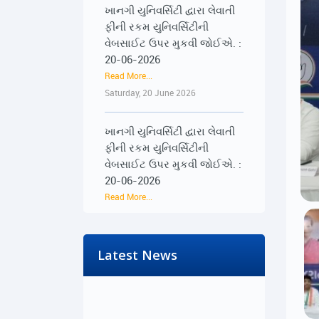
વેબસાઈટ ઉપર મુકવી જોઈએ. :
20-06-2026
Read More...
Saturday, 20 June 2026
ખાનગી યુનિવર્સિટી દ્વારા લેવાતી
ફીની રકમ યુનિવર્સિટીની
વેબસાઈટ ઉપર મુકવી જોઈએ. :
20-06-2026
Read More...
Saturday, 20 June 2026
૨૨-૨૩ જૂને રાજ્યભરના
જિલ્લાઓમાં પ્રેસ કોન્ફરન્સ
દ્વારા વિદ્યાર્થીઓના અવાજને
Latest News
વાચા અપાશે : 19-06-2026
Read More...
Friday, 19 June 2026