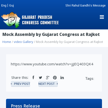
|
Eng
Guj
Shri Rahul Gandhi's Message
Mock Assembly by Gujarat Congress at Rajkot
Home
/
video Gallery
/ Mock Assembly by Gujarat Congress at Rajkot
https://www.youtube.com/watch?v=jjJEQ403QK4
Share this:
Tags:
PREV POST
NEXT POST
Press Release