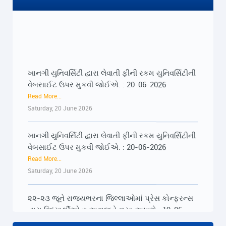
ખાનગી યુનિવર્સિટી દ્વારા લેવાતી ફીની રકમ યુનિવર્સિટીની
વેબસાઈટ ઉપર મુકવી જોઈએ. : 20-06-2026
Read More...
Saturday, 20 June 2026
ખાનગી યુનિવર્સિટી દ્વારા લેવાતી ફીની રકમ યુનિવર્સિટીની
વેબસાઈટ ઉપર મુકવી જોઈએ. : 20-06-2026
Read More...
Saturday, 20 June 2026
૨૨-૨૩ જૂને રાજ્યભરના જિલ્લાઓમાં પ્રેસ કોન્ફરન્સ
દ્વારા વિદ્યાર્થીઓના અવાજને વાચા અપાશે : 19-06-
2026