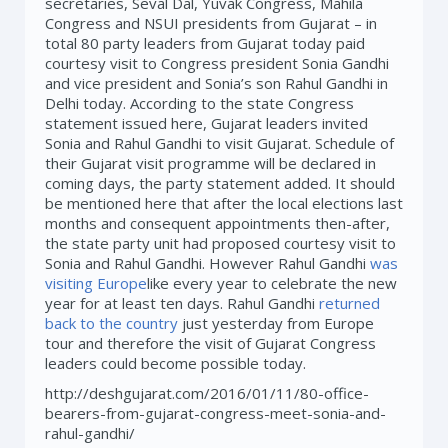
secretaries, Seval Dal, Yuvak Congress, Mahila
Congress and NSUI presidents from Gujarat – in
total 80 party leaders from Gujarat today paid
courtesy visit to Congress president Sonia Gandhi
and vice president and Sonia’s son Rahul Gandhi in
Delhi today. According to the state Congress
statement issued here, Gujarat leaders invited
Sonia and Rahul Gandhi to visit Gujarat. Schedule of
their Gujarat visit programme will be declared in
coming days, the party statement added. It should
be mentioned here that after the local elections last
months and consequent appointments then-after,
the state party unit had proposed courtesy visit to
Sonia and Rahul Gandhi. However Rahul Gandhi
was
visiting Europe
like every year to celebrate the new
year for at least ten days. Rahul Gandhi
returned
back to the country
just yesterday from Europe
tour and therefore the visit of Gujarat Congress
leaders could become possible today.
http://deshgujarat.com/2016/01/11/80-office-
bearers-from-gujarat-congress-meet-sonia-and-
rahul-gandhi/