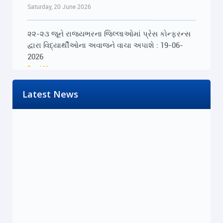
Saturday, 20 June 2026
૨૨-૨૩ જૂને રાજ્યભરના જિલ્લાઓમાં પ્રેસ કોન્ફરન્સ
દ્વારા વિદ્યાર્થીઓના અવાજને વાચા અપાશે : 19-06-
2026
Read More...
Friday, 19 June 2026
Latest News
૨૨-૨૩ જૂને રાજ્યભરના જિલ્લાઓમાં પ્રેસ કોન્ફરન્સ
દ્વારા વિદ્યાર્થીઓના અવાજને વાચા અપાશે : 19-06-
2026
Read More...
Friday, 19 June 2026
મોદી સરકારની PM ઇન્ટર્નશિપ યોજના રૂ.15,000
કરોડનું મોટું કૌભાંડ : 18-06-2026
Read More...
Thursday, 18 June 2026