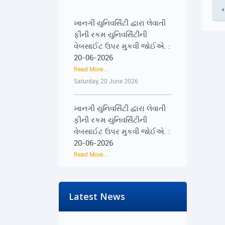
ખાનગી યુનિવર્સિટી દ્વારા લેવાતી
ફીની રકમ યુનિવર્સિટીની
વેબસાઈટ ઉપર મુકવી જોઈએ. :
20-06-2026
Read More...
Saturday, 20 June 2026
ખાનગી યુનિવર્સિટી દ્વારા લેવાતી
ફીની રકમ યુનિવર્સિટીની
વેબસાઈટ ઉપર મુકવી જોઈએ. :
20-06-2026
Read More...
Saturday, 20 June 2026
૨૨-૨૩ જૂને રાજ્યભરના
Latest News
જિલ્લાઓમાં પ્રેસ કોન્ફરન્સ
દ્વારા વિદ્યાર્થીઓના અવાજને
વાચા અપાશે : 19-06-2026