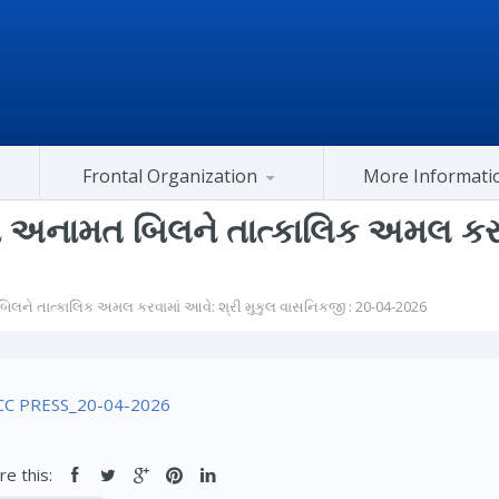
Frontal Organization
More Informati
Gujarat Congress At Center
 અનામત બિલને તાત્કાલિક અમલ કરવા
િલને તાત્કાલિક અમલ કરવામાં આવે: શ્રી મુકુલ વાસનિકજી : 20-04-2026
C PRESS_20-04-2026
re this: