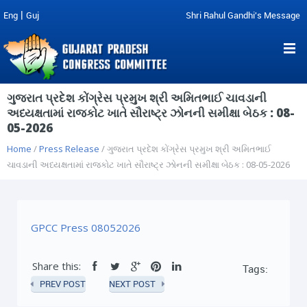
|
Eng
Guj
Shri Rahul Gandhi's Message
ગુજરાત પ્રદેશ કોંગ્રેસ પ્રમુખ શ્રી અમિતભાઈ ચાવડાની
અધ્યક્ષતામાં રાજકોટ ખાતે સૌરાષ્ટ્ર ઝોનની સમીક્ષા બેઠક : 08-
05-2026
Home
/
Press Release
/ ગુજરાત પ્રદેશ કોંગ્રેસ પ્રમુખ શ્રી અમિતભાઈ
ચાવડાની અધ્યક્ષતામાં રાજકોટ ખાતે સૌરાષ્ટ્ર ઝોનની સમીક્ષા બેઠક : 08-05-2026
GPCC Press 08052026
Share this:
Tags:
PREV POST
NEXT POST